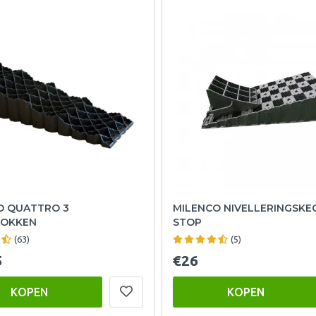
O QUATTRO 3
MILENCO NIVELLERINGSKE
LOKKEN
STOP
(63)
(5)
5
€26
KOPEN
KOPEN