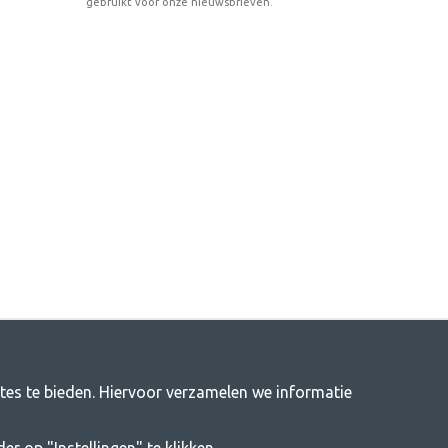
gebruikt voor onze nieuwsbrieven.
ites te bieden. Hiervoor verzamelen we informatie
itenleven
j ons vind je alles wat je nodig hebt aan kampeeraccessoires. Wij
er op "Instellingen" te klikken.