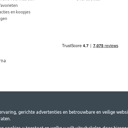
favorieten
acties en koopjes
ggen
rvaring, gerichte advertenties en betrouwbare en veilige webs
ng.nl - Jouw winkel voor kamperen en bu
aten.
en te brengen voor een gezamenlijk avontuur. Welke categorie je ook kiest, bi
lke cookies u toestaat en welke u wilt uitschakelen door hierond