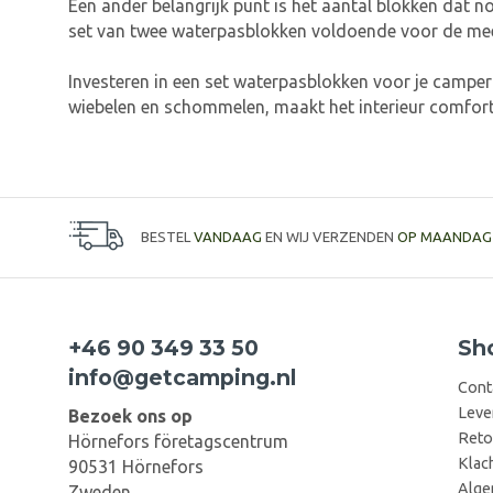
Een ander belangrijk punt is het aantal blokken dat n
set van twee waterpasblokken voldoende voor de me
Investeren in een set waterpasblokken voor je camper
wiebelen en schommelen, maakt het interieur comforta
BESTEL
VANDAAG
EN WIJ VERZENDEN
OP MAANDAG
+46 90 349 33 50
Sh
info@getcamping.nl
Cont
Leve
Bezoek ons op
Reto
Hörnefors företagscentrum
Klac
90531 Hörnefors
Alge
Zweden