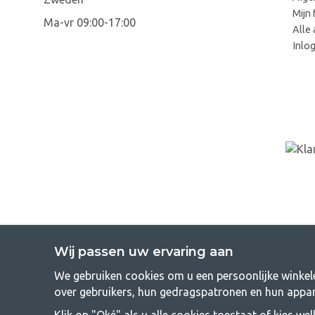
Mijn 
Ma-vr 09:00-17:00
Alle 
Inlo
Wij passen uw ervaring aan
We gebruiken cookies om u een persoonlijke winkele
GetCampi
over gebruikers, hun gedragspatronen en hun appar
Kamperen kan een levensstijl zijn of een manier om het gezin sam
Klik op "Oké" als u alle cookies toestaat of kies we