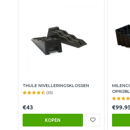
THULE NIVELLERINGSKLOSSEN
MILENC
OPRIJB
(35)
€43
€99.9
KOPEN