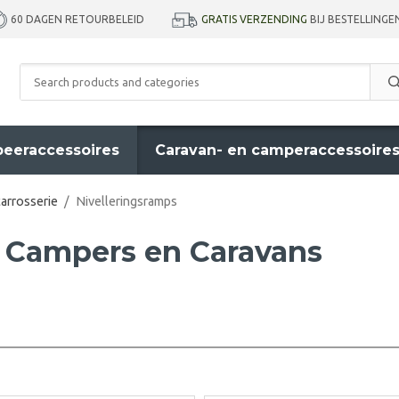
GRATIS VERZENDING
BIJ BESTELLINGE
60 DAGEN RETOURBELEID
eeraccessoires
Caravan- en camperaccessoire
carrosserie
/
Nivelleringsramps
r Campers en Caravans