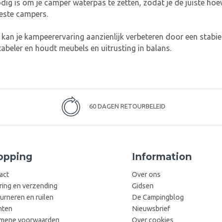
odig is om je camper waterpas te zetten, zodat je de juiste ho
este campers.
 kan je kampeerervaring aanzienlijk verbeteren door een stabi
beler en houdt meubels en uitrusting in balans.
60 DAGEN RETOURBELEID
opping
Information
act
Over ons
ring en verzending
Gidsen
urneren en ruilen
De Campingblog
hten
Nieuwsbrief
mene voorwaarden
Over cookies