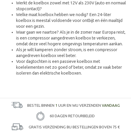
Werkt de koelbox zowel met 12V als 230V (auto en normaal
stopcontact)?
Welke maat koelbox hebben we nodig? Een 24-liter
koelbox is meestal voldoende voor ontbijt en één maaltijd
voor een gezin.
Waar gaan we naartoe? Als je in de zomer naar Europa reist,
is een compressor aangedreven koelbox te verkiezen,
omdat deze veel hogere omgevings temperaturen aankan.
Als je wilt kamperen zonder stroom, is een compressor
aangedreven koelbox veel beter.
Voor dagtochten is een passieve koelbox met
koelelementen net zo goed of beter, omdat ze vaak beter
isoleren dan elektrische koelboxen.
BESTEL BINNEN
1
UUR EN WIJ VERZENDEN
VANDAAG
60 DAGEN RETOURBELEID
GRATIS VERZENDING BIJ BESTELLINGEN BOVEN 75 €