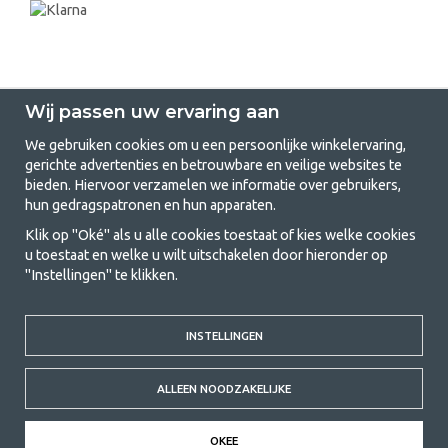
Wij passen uw ervaring aan
We gebruiken cookies om u een persoonlijke winkelervaring,
gerichte advertenties en betrouwbare en veilige websites te
GetCamping.nl - Jouw winkel voor
bieden. Hiervoor verzamelen we informatie over gebruikers,
hun gedragspatronen en hun apparaten.
kamperen en buitenleven
Klik op "Oké" als u alle cookies toestaat of kies welke cookies
Kamperen kan een levensstijl zijn of een manier om het gezin samen te
u toestaat en welke u wilt uitschakelen door hieronder op
brengen voor een gezamenlijk avontuur. Welke categorie je ook kiest,
"Instellingen" te klikken.
bij ons vind je alles wat je nodig hebt aan kampeeraccessoires. Wij
vinden dat kamperen betaalbaar moet zijn voor iedereen, en daarom
bieden wij zeer scherpe prijzen voor familietenten, caravanluifels en alle
INSTELLINGEN
andere uitrusting voor kamperen en buitenleven. Ons doel is om in elke
prijsklasse de beste kampeeruitrusting te leveren wat betreft kwaliteit
en functionaliteit. Neem gerust contact met ons op als je iets mist of
ALLEEN NOODZAKELIJKE
meer wilt weten.
© 2020 GetCamping. All rights reserved.
OKEE