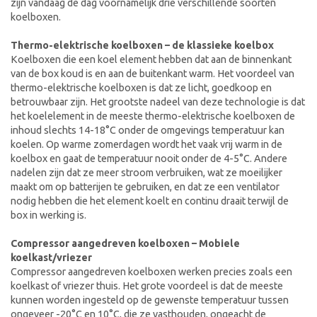
zijn vandaag de dag voornamelijk drie verschillende soorten
koelboxen.
Thermo-elektrische koelboxen – de klassieke koelbox
Koelboxen die een koel element hebben dat aan de binnenkant
van de box koud is en aan de buitenkant warm. Het voordeel van
thermo-elektrische koelboxen is dat ze licht, goedkoop en
betrouwbaar zijn. Het grootste nadeel van deze technologie is dat
het koelelement in de meeste thermo-elektrische koelboxen de
inhoud slechts 14-18°C onder de omgevings temperatuur kan
koelen. Op warme zomerdagen wordt het vaak vrij warm in de
koelbox en gaat de temperatuur nooit onder de 4-5°C. Andere
nadelen zijn dat ze meer stroom verbruiken, wat ze moeilijker
maakt om op batterijen te gebruiken, en dat ze een ventilator
nodig hebben die het element koelt en continu draait terwijl de
box in werking is.
Compressor aangedreven koelboxen – Mobiele
koelkast/vriezer
Compressor aangedreven koelboxen werken precies zoals een
koelkast of vriezer thuis. Het grote voordeel is dat de meeste
kunnen worden ingesteld op de gewenste temperatuur tussen
ongeveer -20°C en 10°C, die ze vasthouden, ongeacht de