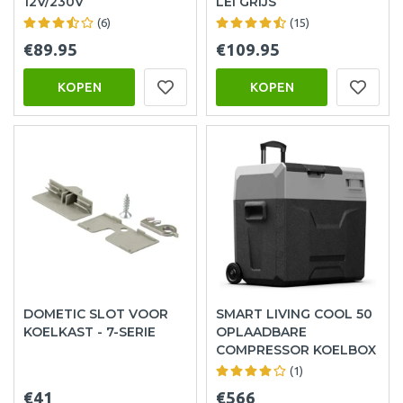
12V/230V
LEI GRIJS
(6)
(15)
€89.95
€109.95
KOPEN
KOPEN
DOMETIC SLOT VOOR
SMART LIVING COOL 50
KOELKAST - 7-SERIE
OPLAADBARE
COMPRESSOR KOELBOX
(1)
€41
€566