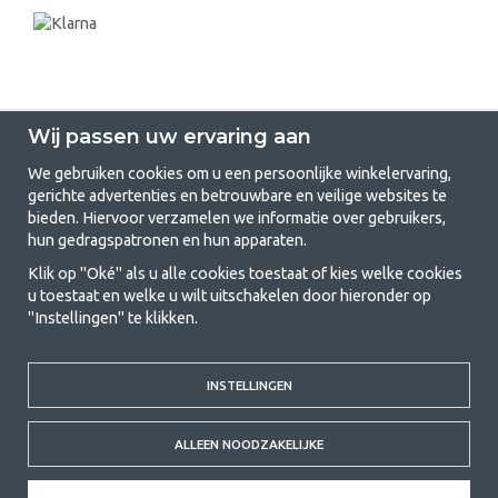
Wij passen uw ervaring aan
We gebruiken cookies om u een persoonlijke winkelervaring,
gerichte advertenties en betrouwbare en veilige websites te
GetCamping.nl - Jouw winkel voor
bieden. Hiervoor verzamelen we informatie over gebruikers,
hun gedragspatronen en hun apparaten.
kamperen en buitenleven
Klik op "Oké" als u alle cookies toestaat of kies welke cookies
Kamperen kan een levensstijl zijn of een manier om het gezin samen te
u toestaat en welke u wilt uitschakelen door hieronder op
brengen voor een gezamenlijk avontuur. Welke categorie je ook kiest,
"Instellingen" te klikken.
bij ons vind je alles wat je nodig hebt aan kampeeraccessoires. Wij
vinden dat kamperen betaalbaar moet zijn voor iedereen, en daarom
bieden wij zeer scherpe prijzen voor familietenten, caravanluifels en alle
INSTELLINGEN
andere uitrusting voor kamperen en buitenleven. Ons doel is om in elke
prijsklasse de beste kampeeruitrusting te leveren wat betreft kwaliteit
en functionaliteit. Neem gerust contact met ons op als je iets mist of
ALLEEN NOODZAKELIJKE
meer wilt weten.
© 2020 GetCamping. All rights reserved.