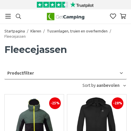
Startpagina
/
Kleren
/
Tussenlagen, truien en overhemden
/
Fleecejassen
Fleecejassen
Productfilter
Sort by
aanbevolen
-25%
-28%