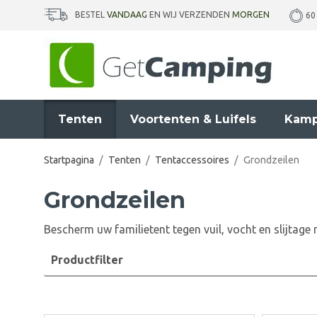
BESTEL
VANDAAG
EN WIJ VERZENDEN
MORGEN
60
Tenten
Voortenten & Luifels
Kamp
Startpagina
/
Tenten
/
Tentaccessoires
/
Grondzeilen
Grondzeilen
Bescherm uw familietent tegen vuil, vocht en slijtag
Productfilter