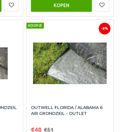
KOPEN
KOOPJE
-6%
ONDZEIL
OUTWELL FLORIDA / ALABAMA 6
AIR GRONDZEIL - OUTLET
€48
€51