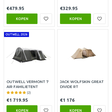
€479.95
€329.95
KOPEN
KOPEN
OUTWELL 2026
OUTWELL VERMONT 7
JACK WOLFSKIN GREAT
AIR FAMILIETENT
DIVIDE RT
(2)
€1 719.95
€1 176
KOPEN
KOPEN