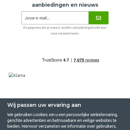
aanbiedingen en nieuws
De gegevens die je invoert, worden uitsluitend gebruikt voor
onze nieuwsbrieven.
Wij passen uw ervaring aan
We gebruiken cookies om u een persoonlijke winkelervaring,
gerichte advertenties en betrouwbare en veilige websites te
GetCamping.nl - Jouw winkel voor
bieden. Hiervoor verzamelen we informatie over gebruikers,