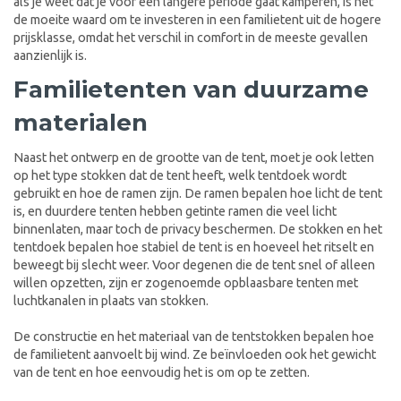
als je weet dat je voor een langere periode gaat kamperen, is het
de moeite waard om te investeren in een familietent uit de hogere
prijsklasse, omdat het verschil in comfort in de meeste gevallen
aanzienlijk is.
Familietenten van duurzame
materialen
Naast het ontwerp en de grootte van de tent, moet je ook letten
op het type stokken dat de tent heeft, welk tentdoek wordt
gebruikt en hoe de ramen zijn. De ramen bepalen hoe licht de tent
is, en duurdere tenten hebben getinte ramen die veel licht
binnenlaten, maar toch de privacy beschermen. De stokken en het
tentdoek bepalen hoe stabiel de tent is en hoeveel het ritselt en
beweegt bij slecht weer. Voor degenen die de tent snel of alleen
willen opzetten, zijn er zogenoemde opblaasbare tenten met
luchtkanalen in plaats van stokken.
De constructie en het materiaal van de tentstokken bepalen hoe
de familietent aanvoelt bij wind. Ze beïnvloeden ook het gewicht
van de tent en hoe eenvoudig het is om op te zetten.