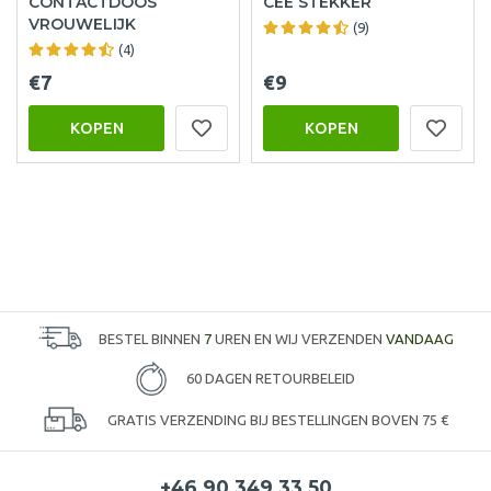
CONTACTDOOS
CEE STEKKER
VROUWELIJK
(9)
(4)
€7
€9
KOPEN
KOPEN
BESTEL BINNEN
7
UREN EN WIJ VERZENDEN
VANDAAG
60 DAGEN RETOURBELEID
GRATIS VERZENDING BIJ BESTELLINGEN BOVEN 75 €
+46 90 349 33 50