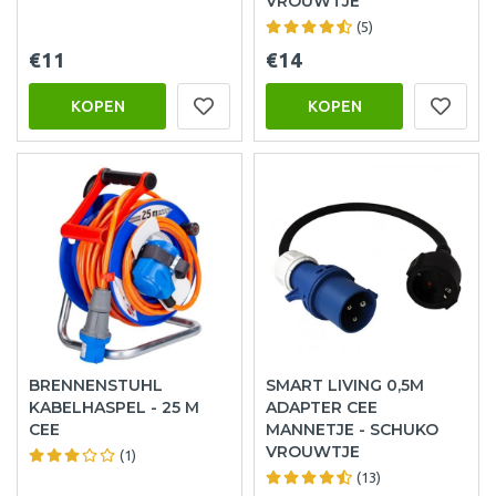
VROUWTJE
(5)
€11
€14
KOPEN
KOPEN
BRENNENSTUHL
SMART LIVING 0,5M
KABELHASPEL - 25 M
ADAPTER CEE
CEE
MANNETJE - SCHUKO
VROUWTJE
(1)
(13)