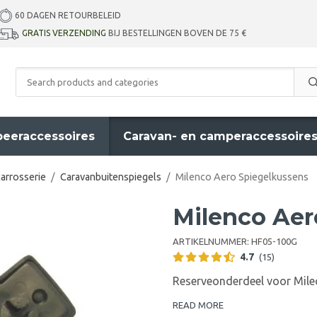
60 DAGEN RETOURBELEID
GRATIS VERZENDING
BIJ BESTELLINGEN BOVEN DE 75 €
eeraccessoires
Caravan- en camperaccessoire
carrosserie
/
Caravanbuitenspiegels
/
Milenco Aero Spiegelkussens
Milenco Aer
ARTIKELNUMMER:
HF05-100G
4.7
(15)
Reserveonderdeel voor Milec
READ MORE