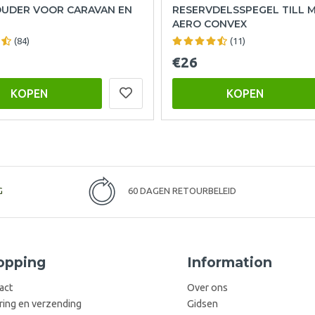
UDER VOOR CARAVAN EN
RESERVDELSSPEGEL TILL 
AERO CONVEX
(84)
(11)
€26
KOPEN
KOPEN
G
60 DAGEN RETOURBELEID
opping
Information
act
Over ons
ring en verzending
Gidsen