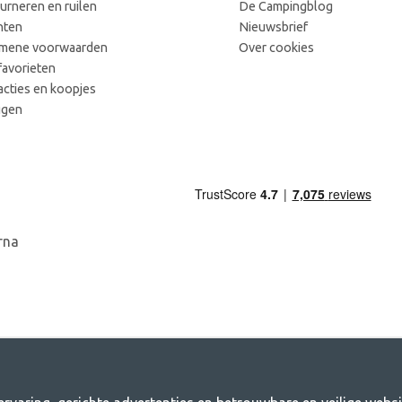
urneren en ruilen
De Campingblog
hten
Nieuwsbrief
mene voorwaarden
Over cookies
favorieten
acties en koopjes
ggen