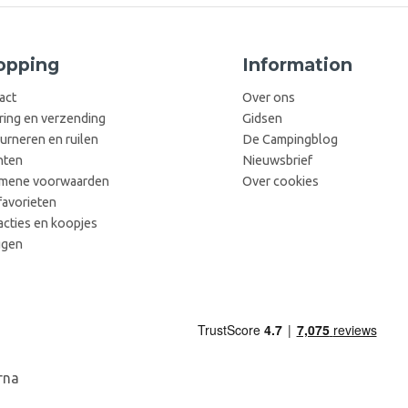
opping
Information
act
Over ons
ring en verzending
Gidsen
urneren en ruilen
De Campingblog
hten
Nieuwsbrief
mene voorwaarden
Over cookies
favorieten
acties en koopjes
ggen