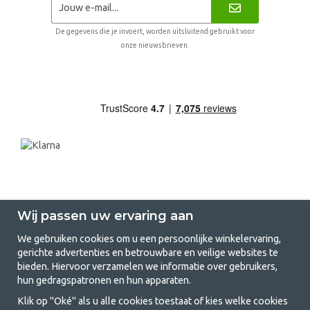
De gegevens die je invoert, worden uitsluitend gebruikt voor
onze nieuwsbrieven.
Wij passen uw ervaring aan
We gebruiken cookies om u een persoonlijke winkelervaring,
gerichte advertenties en betrouwbare en veilige websites te
GetCamping.nl - Jouw winkel voor
bieden. Hiervoor verzamelen we informatie over gebruikers,
hun gedragspatronen en hun apparaten.
kamperen en buitenleven
Klik op "Oké" als u alle cookies toestaat of kies welke cookies
Kamperen kan een levensstijl zijn of een manier om het gezin samen te