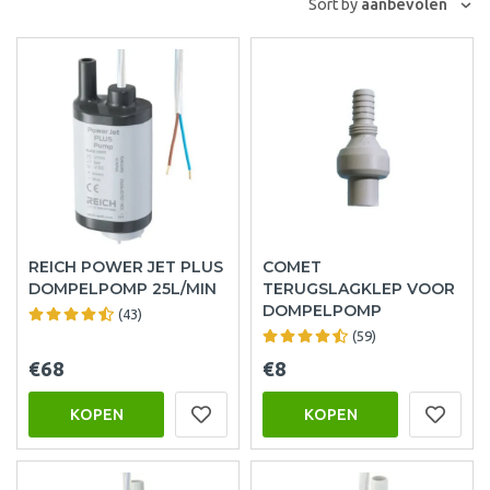
Sort by
aanbevolen
REICH POWER JET PLUS
COMET
DOMPELPOMP 25L/MIN
TERUGSLAGKLEP VOOR
DOMPELPOMP
(43)
(59)
€68
€8
KOPEN
KOPEN