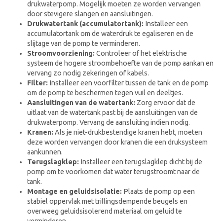
drukwaterpomp. Mogelijk moeten ze worden vervangen
door stevigere slangen en aansluitingen.
Drukwatertank (accumulatortank):
Installeer een
accumulatortank om de waterdruk te egaliseren en de
slijtage van de pomp te verminderen.
Stroomvoorziening:
Controleer of het elektrische
systeem de hogere stroombehoefte van de pomp aankan en
vervang zo nodig zekeringen of kabels.
Filter:
Installeer een voorfilter tussen de tank en de pomp
om de pomp te beschermen tegen vuil en deeltjes.
Aansluitingen van de watertank:
Zorg ervoor dat de
uitlaat van de watertank past bij de aansluitingen van de
drukwaterpomp. Vervang de aansluiting indien nodig.
Kranen:
Als je niet-drukbestendige kranen hebt, moeten
deze worden vervangen door kranen die een druksysteem
aankunnen.
Terugslagklep:
Installeer een terugslagklep dicht bij de
pomp om te voorkomen dat water terugstroomt naar de
tank.
Montage en geluidsisolatie:
Plaats de pomp op een
stabiel oppervlak met trillingsdempende beugels en
overweeg geluidsisolerend materiaal om geluid te