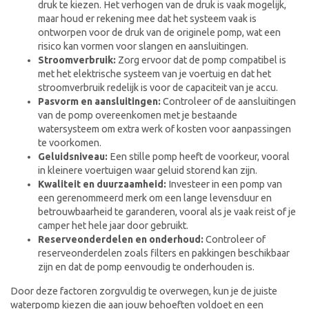
druk te kiezen. Het verhogen van de druk is vaak mogelijk,
maar houd er rekening mee dat het systeem vaak is
ontworpen voor de druk van de originele pomp, wat een
risico kan vormen voor slangen en aansluitingen.
Stroomverbruik:
Zorg ervoor dat de pomp compatibel is
met het elektrische systeem van je voertuig en dat het
stroomverbruik redelijk is voor de capaciteit van je accu.
Pasvorm en aansluitingen:
Controleer of de aansluitingen
van de pomp overeenkomen met je bestaande
watersysteem om extra werk of kosten voor aanpassingen
te voorkomen.
Geluidsniveau:
Een stille pomp heeft de voorkeur, vooral
in kleinere voertuigen waar geluid storend kan zijn.
Kwaliteit en duurzaamheid:
Investeer in een pomp van
een gerenommeerd merk om een lange levensduur en
betrouwbaarheid te garanderen, vooral als je vaak reist of je
camper het hele jaar door gebruikt.
Reserveonderdelen en onderhoud:
Controleer of
reserveonderdelen zoals filters en pakkingen beschikbaar
zijn en dat de pomp eenvoudig te onderhouden is.
Door deze factoren zorgvuldig te overwegen, kun je de juiste
waterpomp kiezen die aan jouw behoeften voldoet en een