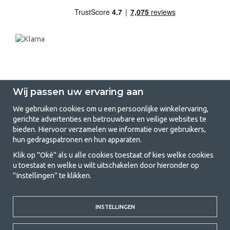
Wij passen uw ervaring aan
We gebruiken cookies om u een persoonlijke winkelervaring,
gerichte advertenties en betrouwbare en veilige websites te
GetCamping.nl - Jouw winkel voor
bieden. Hiervoor verzamelen we informatie over gebruikers,
hun gedragspatronen en hun apparaten.
kamperen en buitenleven
Klik op "Oké" als u alle cookies toestaat of kies welke cookies
Kamperen kan een levensstijl zijn of een manier om het gezin samen te
u toestaat en welke u wilt uitschakelen door hieronder op
brengen voor een gezamenlijk avontuur. Welke categorie je ook kiest,
"Instellingen" te klikken.
bij ons vind je alles wat je nodig hebt aan kampeeraccessoires. Wij
vinden dat kamperen betaalbaar moet zijn voor iedereen, en daarom
bieden wij zeer scherpe prijzen voor familietenten, caravanluifels en alle
andere uitrusting voor kamperen en buitenleven. Ons doel is om in elke
INSTELLINGEN
prijsklasse de beste kampeeruitrusting te leveren wat betreft kwaliteit
en functionaliteit. Neem gerust contact met ons op als je iets mist of