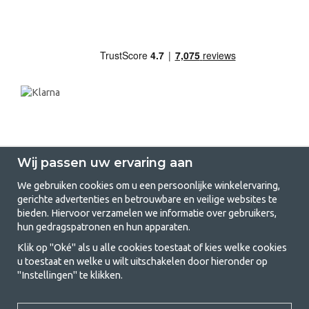
Wij passen uw ervaring aan
We gebruiken cookies om u een persoonlijke winkelervaring,
gerichte advertenties en betrouwbare en veilige websites te
GetCamping.nl - Jouw winkel voor
bieden. Hiervoor verzamelen we informatie over gebruikers,
hun gedragspatronen en hun apparaten.
kamperen en buitenleven
Klik op "Oké" als u alle cookies toestaat of kies welke cookies
Kamperen kan een levensstijl zijn of een manier om het gezin samen te
u toestaat en welke u wilt uitschakelen door hieronder op
brengen voor een gezamenlijk avontuur. Welke categorie je ook kiest,
"Instellingen" te klikken.
bij ons vind je alles wat je nodig hebt aan kampeeraccessoires. Wij
vinden dat kamperen betaalbaar moet zijn voor iedereen, en daarom
bieden wij zeer scherpe prijzen voor familietenten, caravanluifels en alle