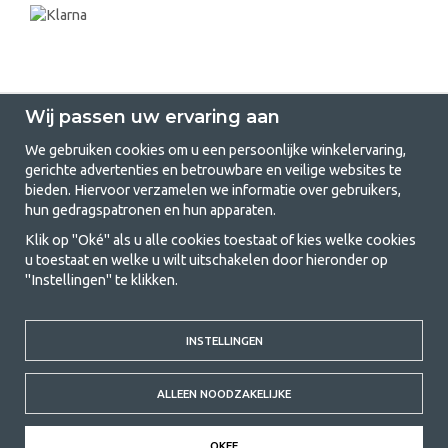
Wij passen uw ervaring aan
We gebruiken cookies om u een persoonlijke winkelervaring,
gerichte advertenties en betrouwbare en veilige websites te
GetCamping.nl - Jouw winkel voor
bieden. Hiervoor verzamelen we informatie over gebruikers,
hun gedragspatronen en hun apparaten.
kamperen en buitenleven
Klik op "Oké" als u alle cookies toestaat of kies welke cookies
Kamperen kan een levensstijl zijn of een manier om het gezin samen te
u toestaat en welke u wilt uitschakelen door hieronder op
brengen voor een gezamenlijk avontuur. Welke categorie je ook kiest,
"Instellingen" te klikken.
bij ons vind je alles wat je nodig hebt aan kampeeraccessoires. Wij
vinden dat kamperen betaalbaar moet zijn voor iedereen, en daarom
bieden wij zeer scherpe prijzen voor familietenten, caravanluifels en alle
andere uitrusting voor kamperen en buitenleven. Ons doel is om in elke
INSTELLINGEN
prijsklasse de beste kampeeruitrusting te leveren wat betreft kwaliteit
en functionaliteit. Neem gerust contact met ons op als je iets mist of
ALLEEN NOODZAKELIJKE
meer wilt weten.
© 2020 GetCamping. All rights reserved.
OKEE