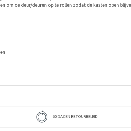
n om de deur/deuren op te rollen zodat de kasten open blijv
pen
60 DAGEN RETOURBELEID