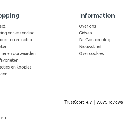
opping
Information
act
Over ons
ring en verzending
Gidsen
urneren en ruilen
De Campingblog
hten
Nieuwsbrief
mene voorwaarden
Over cookies
favorieten
acties en koopjes
ggen