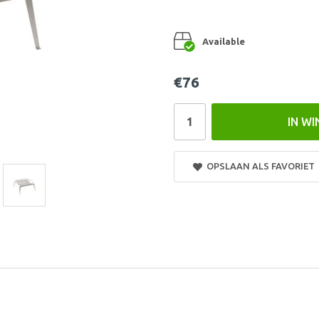
Available
€76
IN W
OPSLAAN ALS FAVORIET