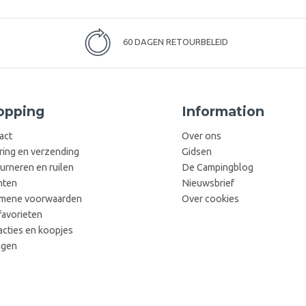
60 DAGEN RETOURBELEID
opping
Information
act
Over ons
ring en verzending
Gidsen
urneren en ruilen
De Campingblog
hten
Nieuwsbrief
mene voorwaarden
Over cookies
favorieten
acties en koopjes
ggen