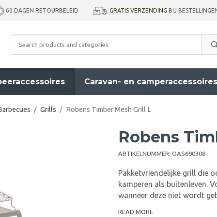
GRATIS VERZENDING
BIJ BESTELLINGE
60 DAGEN RETOURBELEID
eeraccessoires
Caravan- en camperaccessoire
Barbecues
/
Grills
/
Robens Timber Mesh Grill L
Robens Timb
ARTIKELNUMMER:
OAS690308
Pakketvriendelijke grill die
kamperen als buitenleven. 
wanneer deze niet wordt geb
READ MORE