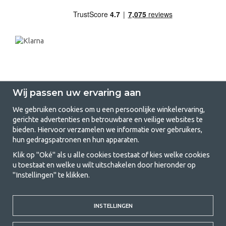
Wij passen uw ervaring aan
We gebruiken cookies om u een persoonlijke winkelervaring,
gerichte advertenties en betrouwbare en veilige websites te
GetCamping.nl - Jouw winkel voor
bieden. Hiervoor verzamelen we informatie over gebruikers,
hun gedragspatronen en hun apparaten.
kamperen en buitenleven
Klik op "Oké" als u alle cookies toestaat of kies welke cookies
Kamperen kan een levensstijl zijn of een manier om het gezin samen te
u toestaat en welke u wilt uitschakelen door hieronder op
brengen voor een gezamenlijk avontuur. Welke categorie je ook kiest,
"Instellingen" te klikken.
bij ons vind je alles wat je nodig hebt aan kampeeraccessoires. Wij
vinden dat kamperen betaalbaar moet zijn voor iedereen, en daarom
bieden wij zeer scherpe prijzen voor familietenten, caravanluifels en alle
andere uitrusting voor kamperen en buitenleven. Ons doel is om in elke
INSTELLINGEN
prijsklasse de beste kampeeruitrusting te leveren wat betreft kwaliteit
en functionaliteit. Neem gerust contact met ons op als je iets mist of