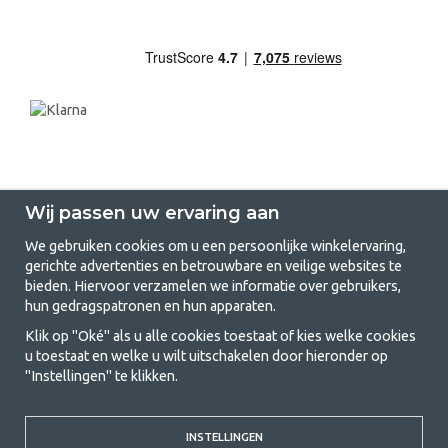
Wij passen uw ervaring aan
We gebruiken cookies om u een persoonlijke winkelervaring,
gerichte advertenties en betrouwbare en veilige websites te
GetCamping.nl - Jouw winkel voor
bieden. Hiervoor verzamelen we informatie over gebruikers,
hun gedragspatronen en hun apparaten.
kamperen en buitenleven
Klik op "Oké" als u alle cookies toestaat of kies welke cookies
Kamperen kan een levensstijl zijn of een manier om het gezin samen te
u toestaat en welke u wilt uitschakelen door hieronder op
brengen voor een gezamenlijk avontuur. Welke categorie je ook kiest,
"Instellingen" te klikken.
bij ons vind je alles wat je nodig hebt aan kampeeraccessoires. Wij
vinden dat kamperen betaalbaar moet zijn voor iedereen, en daarom
bieden wij zeer scherpe prijzen voor familietenten, caravanluifels en alle
andere uitrusting voor kamperen en buitenleven. Ons doel is om in elke
INSTELLINGEN