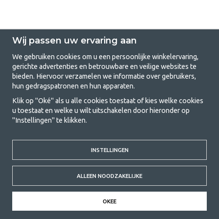
Wij passen uw ervaring aan
We gebruiken cookies om u een persoonlijke winkelervaring,
gerichte advertenties en betrouwbare en veilige websites te
GetCamping.nl - Jouw winkel voor
bieden. Hiervoor verzamelen we informatie over gebruikers,
hun gedragspatronen en hun apparaten.
kamperen en buitenleven
Klik op "Oké" als u alle cookies toestaat of kies welke cookies
Kamperen kan een levensstijl zijn of een manier om het gezin samen te
u toestaat en welke u wilt uitschakelen door hieronder op
brengen voor een gezamenlijk avontuur. Welke categorie je ook kiest,
"Instellingen" te klikken.
bij ons vind je alles wat je nodig hebt aan kampeeraccessoires. Wij
vinden dat kamperen betaalbaar moet zijn voor iedereen, en daarom
bieden wij zeer scherpe prijzen voor familietenten, caravanluifels en alle
andere uitrusting voor kamperen en buitenleven. Ons doel is om in elke
INSTELLINGEN
prijsklasse de beste kampeeruitrusting te leveren wat betreft kwaliteit
en functionaliteit. Neem gerust contact met ons op als je iets mist of
ALLEEN NOODZAKELIJKE
meer wilt weten.
© 2020 GetCamping. All rights reserved.
OKEE