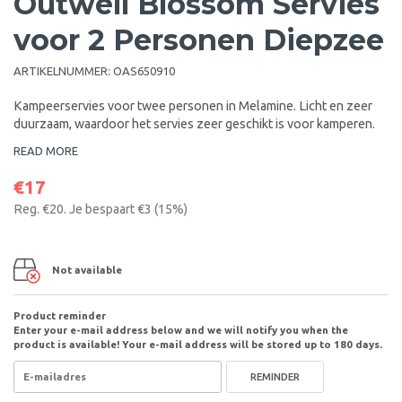
Outwell Blossom Servies
voor 2 Personen Diepzee
ARTIKELNUMMER:
OAS650910
Kampeerservies voor twee personen in Melamine. Licht en zeer
duurzaam, waardoor het servies zeer geschikt is voor kamperen.
READ MORE
€17
Reg.
€20
. Je bespaart
€3
(
15
%)
Not available
Product reminder
Enter your e-mail address below and we will notify you when the
product is available! Your e-mail address will be stored up to 180 days.
REMINDER