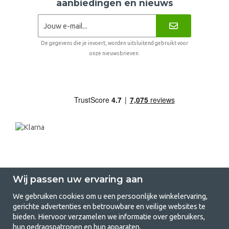
aanbiedingen en nieuws
De gegevens die je invoert, worden uitsluitend gebruikt voor
onze nieuwsbrieven.
Wij passen uw ervaring aan
We gebruiken cookies om u een persoonlijke winkelervaring,
gerichte advertenties en betrouwbare en veilige websites te
GetCamping.nl - Jouw winkel voor
bieden. Hiervoor verzamelen we informatie over gebruikers,
hun gedragspatronen en hun apparaten.