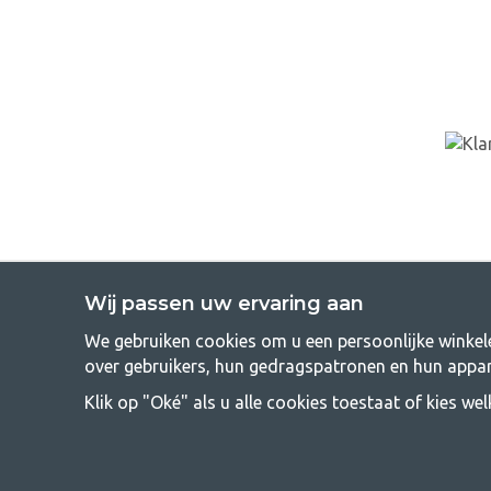
Wij passen uw ervaring aan
We gebruiken cookies om u een persoonlijke winkele
GetCampi
over gebruikers, hun gedragspatronen en hun appar
Kamperen kan een levensstijl zijn of een manier om het gezin sam
Klik op "Oké" als u alle cookies toestaat of kies we
vinden dat kamperen betaalbaar moet zijn voor iedereen, en daaro
elke prijsklasse de beste kampeeruitrustin