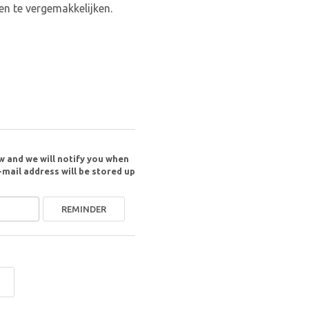
n te vergemakkelijken.
w and we will notify you when
-mail address will be stored up
REMINDER