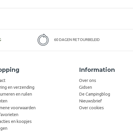
G
60 DAGEN RETOURBELEID
opping
Information
act
Over ons
ring en verzending
Gidsen
urneren en ruilen
De Campingblog
hten
Nieuwsbrief
mene voorwaarden
Over cookies
favorieten
acties en koopjes
ggen