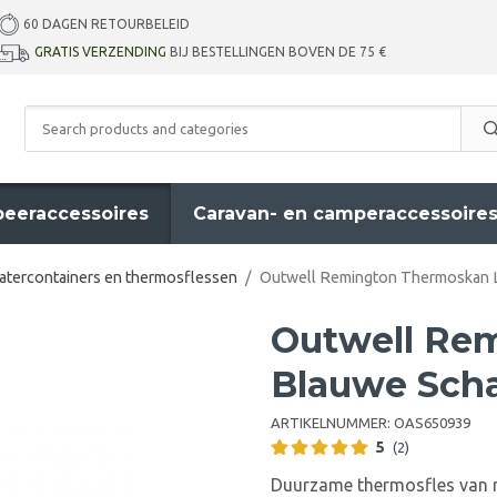
60 DAGEN RETOURBELEID
GRATIS VERZENDING
BIJ BESTELLINGEN BOVEN DE 75 €
eeraccessoires
Caravan- en camperaccessoire
tercontainers en thermosflessen
/
Outwell Remington Thermoskan 
Outwell Re
Blauwe Sch
ARTIKELNUMMER:
OAS650939
5
(2)
Duurzame thermosfles van ro