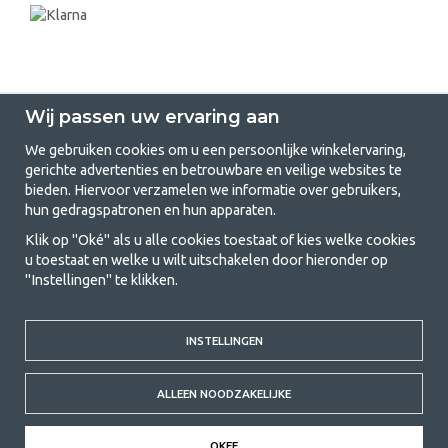
Wij passen uw ervaring aan
We gebruiken cookies om u een persoonlijke winkelervaring,
gerichte advertenties en betrouwbare en veilige websites te
GetCamping.nl - Jouw winkel voor
bieden. Hiervoor verzamelen we informatie over gebruikers,
hun gedragspatronen en hun apparaten.
kamperen en buitenleven
Klik op "Oké" als u alle cookies toestaat of kies welke cookies
Kamperen kan een levensstijl zijn of een manier om het gezin samen te
u toestaat en welke u wilt uitschakelen door hieronder op
brengen voor een gezamenlijk avontuur. Welke categorie je ook kiest,
"Instellingen" te klikken.
bij ons vind je alles wat je nodig hebt aan kampeeraccessoires. Wij
vinden dat kamperen betaalbaar moet zijn voor iedereen, en daarom
bieden wij zeer scherpe prijzen voor familietenten, caravanluifels en alle
INSTELLINGEN
andere uitrusting voor kamperen en buitenleven. Ons doel is om in elke
prijsklasse de beste kampeeruitrusting te leveren wat betreft kwaliteit
en functionaliteit. Neem gerust contact met ons op als je iets mist of
ALLEEN NOODZAKELIJKE
meer wilt weten.
© 2020 GetCamping. All rights reserved.
OKEE