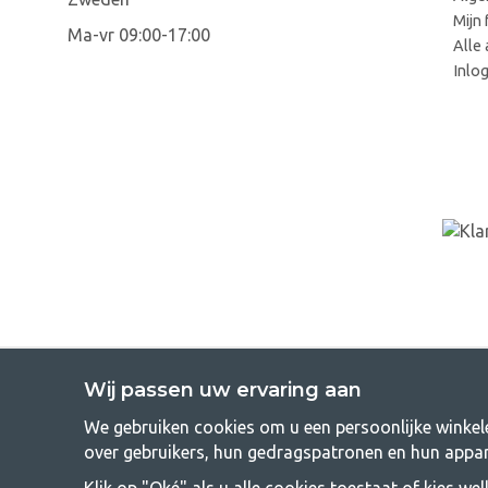
Mijn 
Ma-vr 09:00-17:00
Alle 
Inlo
Wij passen uw ervaring aan
We gebruiken cookies om u een persoonlijke winkele
GetCampi
over gebruikers, hun gedragspatronen en hun appar
Kamperen kan een levensstijl zijn of een manier om het gezin sam
Klik op "Oké" als u alle cookies toestaat of kies we