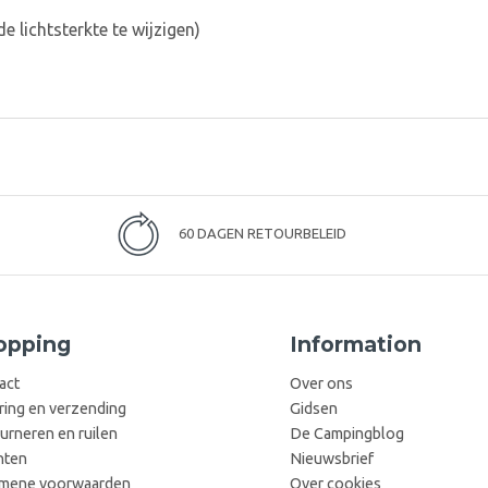
lichtsterkte te wijzigen)
60 DAGEN RETOURBELEID
opping
Information
act
Over ons
ring en verzending
Gidsen
urneren en ruilen
De Campingblog
hten
Nieuwsbrief
mene voorwaarden
Over cookies