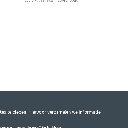
gebruikt voor onze nieuwsbrieven.
ites te bieden. Hiervoor verzamelen we informatie
itenleven
j ons vind je alles wat je nodig hebt aan kampeeraccessoires. Wij
er op "Instellingen" te klikken.