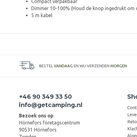
Compact verpakbaar
Dimmer 10-100% (Houd de knop ingedrukt om de 
5 m kabel
BESTEL
VANDAAG
EN WIJ VERZENDEN
MORGEN
+46 90 349 33 50
Sh
info@getcamping.nl
Cont
Leve
Bezoek ons op
Reto
Hörnefors företagscentrum
Klac
90531 Hörnefors
Alge
Zweden