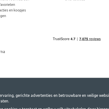
favorieten
acties en koopjes
ggen
rvaring, gerichte advertenties en betrouwbare en veilige webs
ng.nl - Jouw winkel voor kamperen en bu
aten.
en te brengen voor een gezamenlijk avontuur. Welke categorie je ook kiest, bi
lke cookies u toestaat en welke u wilt uitschakelen door hierond