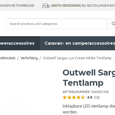
GRATIS VERZENDING
BIJ BESTELLINGEN BO
 DAGEN RETOURBELEID
eeraccessoires
Caravan- en camperaccessoire
ektriciteit
/
Verlichting
/
Outwell Sargas Lux Cream White Tentlamp
Outwell Sar
Tentlamp
ARTIKELNUMMER:
OAS651245
4.8
(12)
Inklapbare LED-tentlamp die
worden.