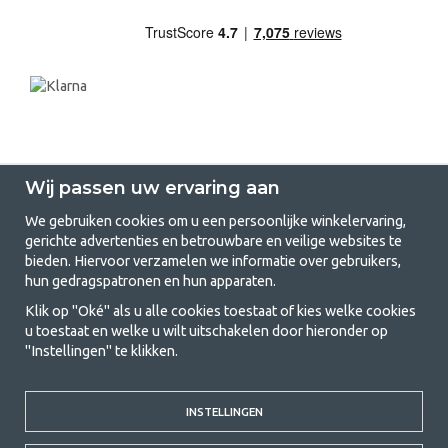
Wij passen uw ervaring aan
We gebruiken cookies om u een persoonlijke winkelervaring,
gerichte advertenties en betrouwbare en veilige websites te
GetCamping.nl - Jouw winkel voor
bieden. Hiervoor verzamelen we informatie over gebruikers,
hun gedragspatronen en hun apparaten.
kamperen en buitenleven
Klik op "Oké" als u alle cookies toestaat of kies welke cookies
Kamperen kan een levensstijl zijn of een manier om het gezin samen te
u toestaat en welke u wilt uitschakelen door hieronder op
brengen voor een gezamenlijk avontuur. Welke categorie je ook kiest,
"Instellingen" te klikken.
bij ons vind je alles wat je nodig hebt aan kampeeraccessoires. Wij
vinden dat kamperen betaalbaar moet zijn voor iedereen, en daarom
bieden wij zeer scherpe prijzen voor familietenten, caravanluifels en alle
andere uitrusting voor kamperen en buitenleven. Ons doel is om in elke
INSTELLINGEN
prijsklasse de beste kampeeruitrusting te leveren wat betreft kwaliteit
en functionaliteit. Neem gerust contact met ons op als je iets mist of