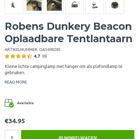
Robens Dunkery Beacon
Oplaadbare Tentlantaarn
ARTIKELNUMMER:
OAS690285
4.7
(6)
Kleine lichte campinglamp met hanger om als plafondlamp te
gebruiken.
READ MORE
Available
€34.95
IN WINKELWAGEN