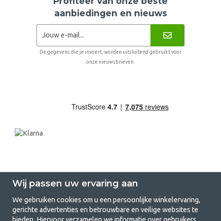
Profiteer van onze beste
aanbiedingen en nieuws
De gegevens die je invoert, worden uitsluitend gebruikt voor
onze nieuwsbrieven.
Wij passen uw ervaring aan
We gebruiken cookies om u een persoonlijke winkelervaring,
gerichte advertenties en betrouwbare en veilige websites te
GetCamping.nl - Jouw winkel voor
bieden. Hiervoor verzamelen we informatie over gebruikers,