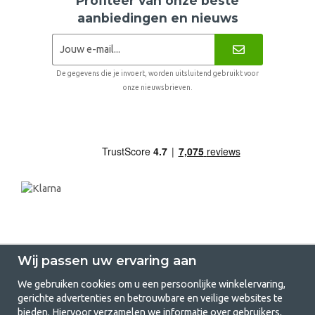
Profiteer van onze beste
aanbiedingen en nieuws
De gegevens die je invoert, worden uitsluitend gebruikt voor
onze nieuwsbrieven.
Wij passen uw ervaring aan
We gebruiken cookies om u een persoonlijke winkelervaring,
gerichte advertenties en betrouwbare en veilige websites te
GetCamping.nl - Jouw winkel voor
bieden. Hiervoor verzamelen we informatie over gebruikers,