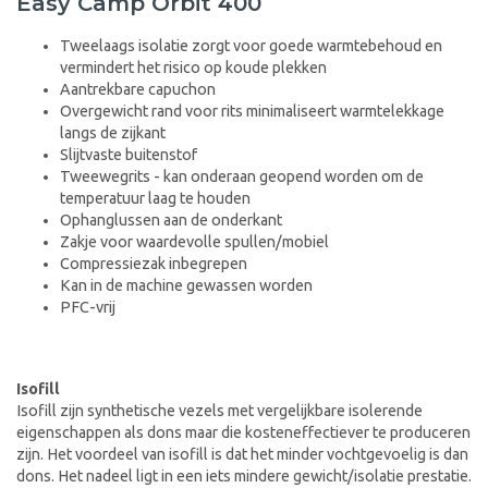
Easy Camp Orbit 400
Tweelaags isolatie zorgt voor goede warmtebehoud en
vermindert het risico op koude plekken
Aantrekbare capuchon
Overgewicht rand voor rits minimaliseert warmtelekkage
langs de zijkant
Slijtvaste buitenstof
Tweewegrits - kan onderaan geopend worden om de
temperatuur laag te houden
Ophanglussen aan de onderkant
Zakje voor waardevolle spullen/mobiel
Compressiezak inbegrepen
Kan in de machine gewassen worden
PFC-vrij
Isofill
Isofill zijn synthetische vezels met vergelijkbare isolerende
eigenschappen als dons maar die kosteneffectiever te produceren
zijn. Het voordeel van isofill is dat het minder vochtgevoelig is dan
dons. Het nadeel ligt in een iets mindere gewicht/isolatie prestatie.