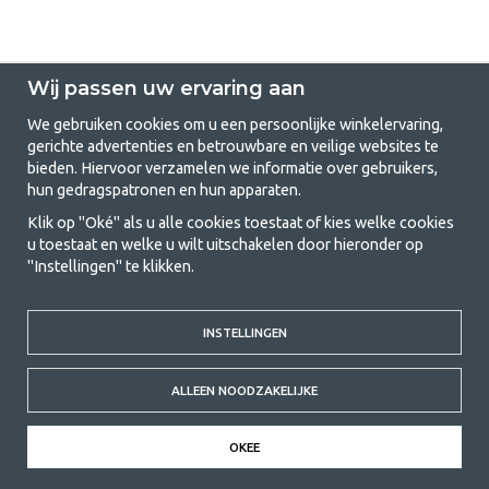
Wij passen uw ervaring aan
We gebruiken cookies om u een persoonlijke winkelervaring,
gerichte advertenties en betrouwbare en veilige websites te
GetCamping.nl - Jouw winkel voor
bieden. Hiervoor verzamelen we informatie over gebruikers,
hun gedragspatronen en hun apparaten.
kamperen en buitenleven
Klik op "Oké" als u alle cookies toestaat of kies welke cookies
Kamperen kan een levensstijl zijn of een manier om het gezin samen te
u toestaat en welke u wilt uitschakelen door hieronder op
brengen voor een gezamenlijk avontuur. Welke categorie je ook kiest,
"Instellingen" te klikken.
bij ons vind je alles wat je nodig hebt aan kampeeraccessoires. Wij
vinden dat kamperen betaalbaar moet zijn voor iedereen, en daarom
bieden wij zeer scherpe prijzen voor familietenten, caravanluifels en alle
andere uitrusting voor kamperen en buitenleven. Ons doel is om in elke
INSTELLINGEN
prijsklasse de beste kampeeruitrusting te leveren wat betreft kwaliteit
en functionaliteit. Neem gerust contact met ons op als je iets mist of
ALLEEN NOODZAKELIJKE
meer wilt weten.
© 2020 GetCamping. All rights reserved.
OKEE