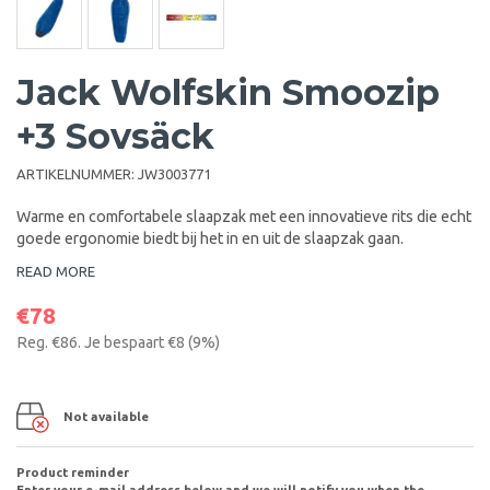
Jack Wolfskin Smoozip
+3 Sovsäck
ARTIKELNUMMER:
JW3003771
Warme en comfortabele slaapzak met een innovatieve rits die echt
goede ergonomie biedt bij het in en uit de slaapzak gaan.
READ MORE
€78
Reg.
€86
. Je bespaart
€8
(
9
%)
Not available
Product reminder
Enter your e-mail address below and we will notify you when the