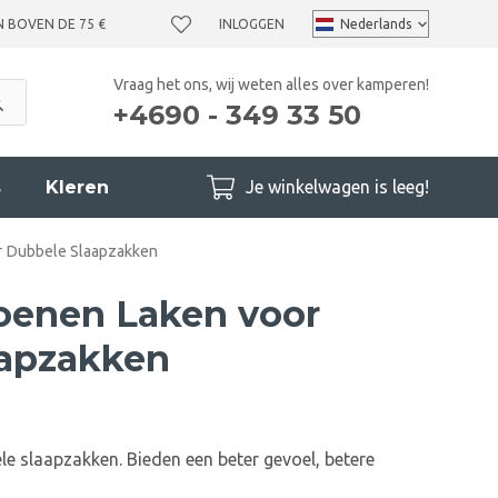
N BOVEN DE 75 €
INLOGGEN
Vraag het ons, wij weten alles over kamperen!
+4690 - 349 33 50
s
Kleren
Je winkelwagen is leeg!
r Dubbele Slaapzakken
oenen Laken voor
aapzakken
e slaapzakken. Bieden een beter gevoel, betere