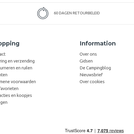
60 DAGEN RETOURBELEID
opping
Information
act
Over ons
ring en verzending
Gidsen
urneren en ruilen
De Campingblog
hten
Nieuwsbrief
mene voorwaarden
Over cookies
favorieten
acties en koopjes
ggen