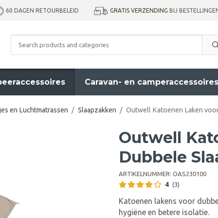
GRATIS VERZENDING
BIJ BESTELLINGE
60 DAGEN RETOURBELEID
eeraccessoires
Caravan- en camperaccessoire
jes en Luchtmatrassen
/
Slaapzakken
/
Outwell Katoenen Laken voo
Outwell Kat
Dubbele Sl
ARTIKELNUMMER:
OAS230100
4
(3)
Katoenen lakens voor dubbel
hygiëne en betere isolatie.