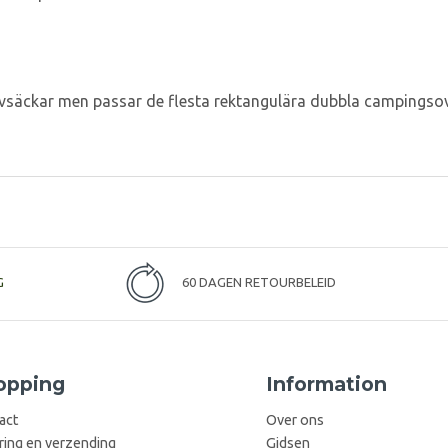
sovsäckar men passar de flesta rektangulära dubbla campingso
G
60 DAGEN RETOURBELEID
opping
Information
act
Over ons
ring en verzending
Gidsen