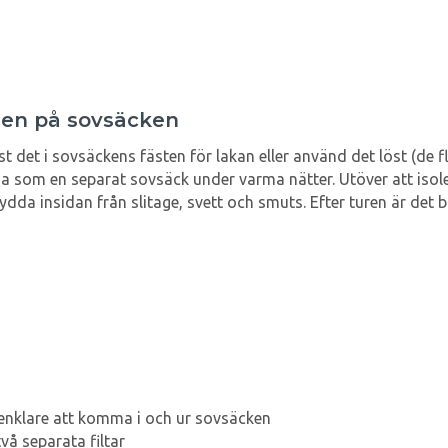
den på sovsäcken
st det i sovsäckens fästen för lakan eller använd det löst (de 
 som en separat sovsäck under varma nätter. Utöver att isoler
da insidan från slitage, svett och smuts. Efter turen är det ba
 enklare att komma i och ur sovsäcken
å separata filtar