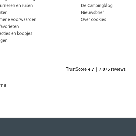
urneren en ruilen
De Campingblog
hten
Nieuwsbrief
mene voorwaarden
Over cookies
favorieten
acties en koopjes
ggen