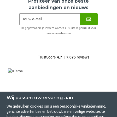
Profiteer van onze beste
aanbiedingen en nieuws
De gegevens die je invoert, worden uitsluitend gebruikt voor
onze nieuwsbrieven.
Wij passen uw ervaring aan
We gebruiken cookies om u een persoonlijke winkelervaring,
gerichte advertenties en betrouwbare en veilige websites te
GetCamping.nl - Jouw winkel voor
bieden. Hiervoor verzamelen we informatie over gebruikers,