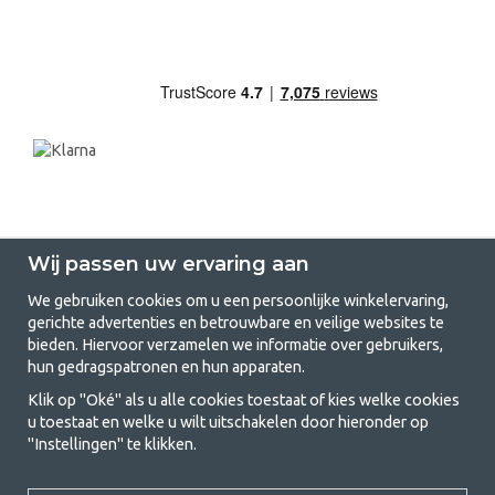
Wij passen uw ervaring aan
We gebruiken cookies om u een persoonlijke winkelervaring,
gerichte advertenties en betrouwbare en veilige websites te
GetCamping.nl - Jouw winkel voor
bieden. Hiervoor verzamelen we informatie over gebruikers,
hun gedragspatronen en hun apparaten.
kamperen en buitenleven
Klik op "Oké" als u alle cookies toestaat of kies welke cookies
Kamperen kan een levensstijl zijn of een manier om het gezin samen te
u toestaat en welke u wilt uitschakelen door hieronder op
brengen voor een gezamenlijk avontuur. Welke categorie je ook kiest,
"Instellingen" te klikken.
bij ons vind je alles wat je nodig hebt aan kampeeraccessoires. Wij
vinden dat kamperen betaalbaar moet zijn voor iedereen, en daarom
bieden wij zeer scherpe prijzen voor familietenten, caravanluifels en alle