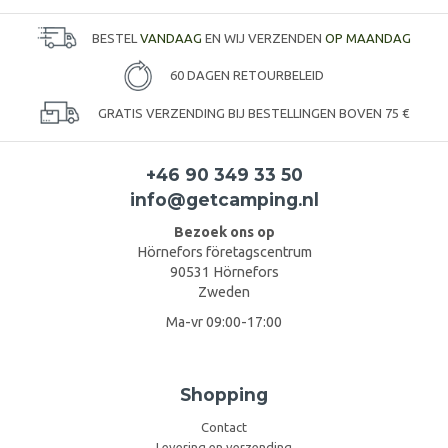
BESTEL
VANDAAG
EN WIJ VERZENDEN
OP MAANDAG
60 DAGEN RETOURBELEID
GRATIS VERZENDING BIJ BESTELLINGEN BOVEN 75 €
+46 90 349 33 50
info@getcamping.nl
Bezoek ons op
Hörnefors företagscentrum
90531 Hörnefors
Zweden
Ma-vr 09:00-17:00
Shopping
Contact
Levering en verzending