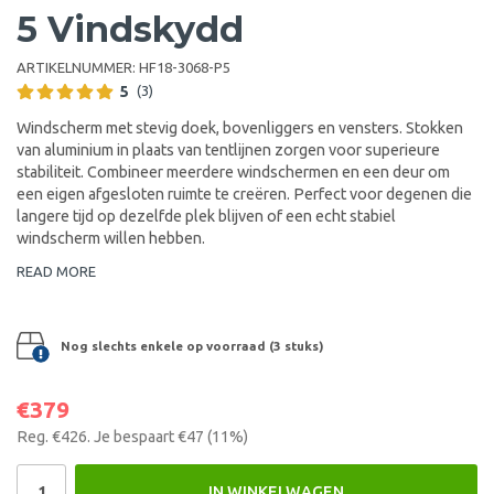
5 Vindskydd
ARTIKELNUMMER:
HF18-3068-P5
5
(3)
Windscherm met stevig doek, bovenliggers en vensters. Stokken
van aluminium in plaats van tentlijnen zorgen voor superieure
stabiliteit. Combineer meerdere windschermen en een deur om
een eigen afgesloten ruimte te creëren. Perfect voor degenen die
langere tijd op dezelfde plek blijven of een echt stabiel
windscherm willen hebben.
READ MORE
Nog slechts enkele op voorraad (3 stuks)
€379
Reg.
€426
. Je bespaart
€47
(
11
%)
IN WINKELWAGEN