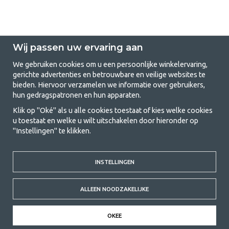
Wij passen uw ervaring aan
We gebruiken cookies om u een persoonlijke winkelervaring,
gerichte advertenties en betrouwbare en veilige websites te
GetCamping.nl - Jouw winkel voor
bieden. Hiervoor verzamelen we informatie over gebruikers,
hun gedragspatronen en hun apparaten.
kamperen en buitenleven
Klik op "Oké" als u alle cookies toestaat of kies welke cookies
Kamperen kan een levensstijl zijn of een manier om het gezin samen te
u toestaat en welke u wilt uitschakelen door hieronder op
brengen voor een gezamenlijk avontuur. Welke categorie je ook kiest,
"Instellingen" te klikken.
bij ons vind je alles wat je nodig hebt aan kampeeraccessoires. Wij
vinden dat kamperen betaalbaar moet zijn voor iedereen, en daarom
bieden wij zeer scherpe prijzen voor familietenten, caravanluifels en alle
andere uitrusting voor kamperen en buitenleven. Ons doel is om in elke
INSTELLINGEN
prijsklasse de beste kampeeruitrusting te leveren wat betreft kwaliteit
en functionaliteit. Neem gerust contact met ons op als je iets mist of
ALLEEN NOODZAKELIJKE
meer wilt weten.
© 2020 GetCamping. All rights reserved.
OKEE