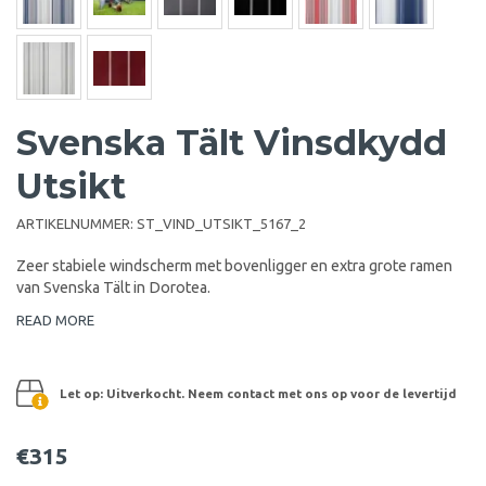
Svenska Tält Vinsdkydd
Utsikt
ARTIKELNUMMER:
ST_VIND_UTSIKT_5167_2
Zeer stabiele windscherm met bovenligger en extra grote ramen
van Svenska Tält in Dorotea.
READ MORE
Let op: Uitverkocht. Neem contact met ons op voor de levertijd
€315