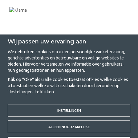
Wij passen uw ervaring aan
We gebruiken cookies om u een persoonlijke winkelervaring,
gerichte advertenties en betrouwbare en veilige websites te
GetCamping.nl - Jouw winkel voor
bieden. Hiervoor verzamelen we informatie over gebruikers,
hun gedragspatronen en hun apparaten.
kamperen en buitenleven
Klik op "Oké" als u alle cookies toestaat of kies welke cookies
Kamperen kan een levensstijl zijn of een manier om het gezin samen te
u toestaat en welke u wilt uitschakelen door hieronder op
brengen voor een gezamenlijk avontuur. Welke categorie je ook kiest,
"Instellingen" te klikken.
bij ons vind je alles wat je nodig hebt aan kampeeraccessoires. Wij
vinden dat kamperen betaalbaar moet zijn voor iedereen, en daarom
bieden wij zeer scherpe prijzen voor familietenten, caravanluifels en alle
INSTELLINGEN
andere uitrusting voor kamperen en buitenleven. Ons doel is om in elke
prijsklasse de beste kampeeruitrusting te leveren wat betreft kwaliteit
en functionaliteit. Neem gerust contact met ons op als je iets mist of
ALLEEN NOODZAKELIJKE
meer wilt weten.
© 2020 GetCamping. All rights reserved.