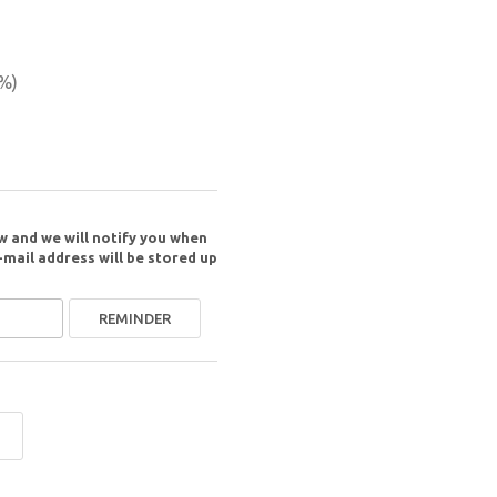
%)
w and we will notify you when
-mail address will be stored up
REMINDER