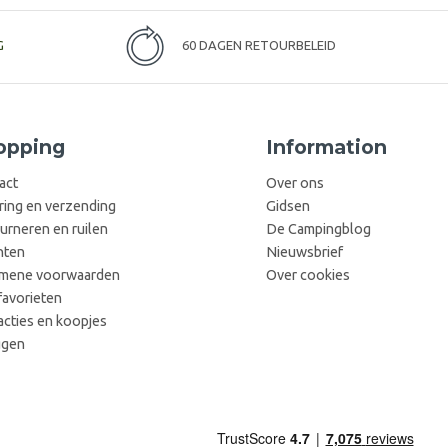
G
60 DAGEN RETOURBELEID
opping
Information
act
Over ons
ring en verzending
Gidsen
urneren en ruilen
De Campingblog
hten
Nieuwsbrief
mene voorwaarden
Over cookies
favorieten
acties en koopjes
ggen