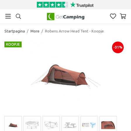
Startpagina
/
More
/
Robens Arrow Head Tent - Koopje
KOOPJE
-31%