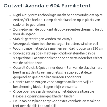
Outwell Avondale 6PA Familietent
Rigid Air System technologie maakt het eenvoudig om op te
zetten/af te breken. Pomp de vier kanalen op in plaats van
stokken te gebruiken.
Zonnedak aan de voorkant dat ook regenbescherming biedt
voor de ingang
Stabiel: getest tegen winden tot 24 m/s
Verzegelde vloer beschermt tegen insecten, wind en vuil
Woonruimte met grote ramen en een dakhoogte van 220 cm
Donker, stevig doek met lage lichtdoorlatendheid in de
slaapcabine. Laat minder licht door en vermindert het effect
van de ochtendzon
Outwell Quick & Quiet Inner door - Een van de slaapkamers
heeft naast de rits een magnetische strip zodat deze
geopend en gesloten kan worden zonder rits
Getinte ramen zorgen voor aangenaam licht terwijl ze
bescherming bieden tegen inkijk en warmte
Grote opening aan de voorkant met dubbele ritsen die
flexibele openingsmogelijkheden bieden
Deur aan de zijkant zorgt voor extra ventilatie en maakt de
tent gemakkelijk toegankelijk