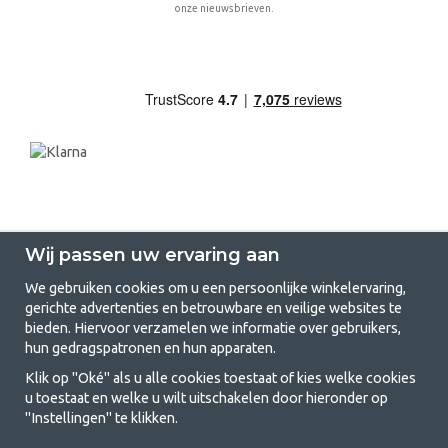
onze nieuwsbrieven.
Wij passen uw ervaring aan
We gebruiken cookies om u een persoonlijke winkelervaring,
gerichte advertenties en betrouwbare en veilige websites te
GetCamping.nl - Jouw winkel voor
bieden. Hiervoor verzamelen we informatie over gebruikers,
hun gedragspatronen en hun apparaten.
kamperen en buitenleven
Klik op "Oké" als u alle cookies toestaat of kies welke cookies
Kamperen kan een levensstijl zijn of een manier om het gezin samen te
u toestaat en welke u wilt uitschakelen door hieronder op
brengen voor een gezamenlijk avontuur. Welke categorie je ook kiest,
"Instellingen" te klikken.
bij ons vind je alles wat je nodig hebt aan kampeeraccessoires. Wij
vinden dat kamperen betaalbaar moet zijn voor iedereen, en daarom