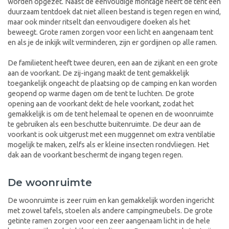
worden opgezet. Naast de eenvoudige montage heeft de tent een
duurzaam tentdoek dat niet alleen bestand is tegen regen en wind,
maar ook minder ritselt dan eenvoudigere doeken als het
beweegt. Grote ramen zorgen voor een licht en aangenaam tent
en als je de inkijk wilt verminderen, zijn er gordijnen op alle ramen.
De familietent heeft twee deuren, een aan de zijkant en een grote
aan de voorkant. De zij-ingang maakt de tent gemakkelijk
toegankelijk ongeacht de plaatsing op de camping en kan worden
geopend op warme dagen om de tent te luchten. De grote
opening aan de voorkant dekt de hele voorkant, zodat het
gemakkelijk is om de tent helemaal te openen en de woonruimte
te gebruiken als een beschutte buitenruimte. De deur aan de
voorkant is ook uitgerust met een muggennet om extra ventilatie
mogelijk te maken, zelfs als er kleine insecten rondvliegen. Het
dak aan de voorkant beschermt de ingang tegen regen.
De woonruimte
De woonruimte is zeer ruim en kan gemakkelijk worden ingericht
met zowel tafels, stoelen als andere campingmeubels. De grote
getinte ramen zorgen voor een zeer aangenaam licht in de hele