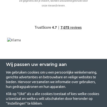
De gegevens die je invoert, worden uitsluitend gebruikt voor
onze nieuwsbrieven.
Wij passen uw ervaring aan
We gebruiken cookies om u een persoonlijke winkelervaring,
gerichte advertenties en betrouwbare en veilige websites te
GetCamping.nl - Jouw winkel voor
bieden. Hiervoor verzamelen we informatie over gebruikers,
hun gedragspatronen en hun apparaten.
kamperen en buitenleven
Klik op "Oké" als u alle cookies toestaat of kies welke cookies
Kamperen kan een levensstijl zijn of een manier om het gezin samen te
u toestaat en welke u wilt uitschakelen door hieronder op
brengen voor een gezamenlijk avontuur. Welke categorie je ook kiest,
"Instellingen" te klikken.
bij ons vind je alles wat je nodig hebt aan kampeeraccessoires. Wij