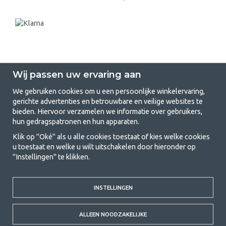
Wij passen uw ervaring aan
We gebruiken cookies om u een persoonlijke winkelervaring,
gerichte advertenties en betrouwbare en veilige websites te
GetCamping.nl - Jouw winkel voor
bieden. Hiervoor verzamelen we informatie over gebruikers,
hun gedragspatronen en hun apparaten.
kamperen en buitenleven
Klik op "Oké" als u alle cookies toestaat of kies welke cookies
Kamperen kan een levensstijl zijn of een manier om het gezin samen te
u toestaat en welke u wilt uitschakelen door hieronder op
brengen voor een gezamenlijk avontuur. Welke categorie je ook kiest,
"Instellingen" te klikken.
bij ons vind je alles wat je nodig hebt aan kampeeraccessoires. Wij
vinden dat kamperen betaalbaar moet zijn voor iedereen, en daarom
bieden wij zeer scherpe prijzen voor familietenten, caravanluifels en alle
INSTELLINGEN
andere uitrusting voor kamperen en buitenleven. Ons doel is om in elke
prijsklasse de beste kampeeruitrusting te leveren wat betreft kwaliteit
en functionaliteit. Neem gerust contact met ons op als je iets mist of
ALLEEN NOODZAKELIJKE
meer wilt weten.