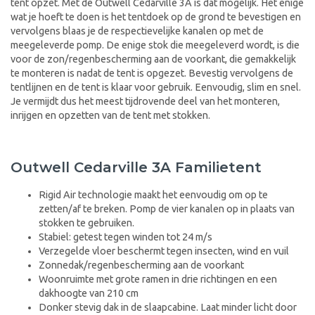
tent opzet. Met de Outwell Cedarville 3A is dat mogelijk. Het enige
wat je hoeft te doen is het tentdoek op de grond te bevestigen en
vervolgens blaas je de respectievelijke kanalen op met de
meegeleverde pomp. De enige stok die meegeleverd wordt, is die
voor de zon/regenbescherming aan de voorkant, die gemakkelijk
te monteren is nadat de tent is opgezet. Bevestig vervolgens de
tentlijnen en de tent is klaar voor gebruik. Eenvoudig, slim en snel.
Je vermijdt dus het meest tijdrovende deel van het monteren,
inrijgen en opzetten van de tent met stokken.
Outwell Cedarville 3A Familietent
Rigid Air technologie maakt het eenvoudig om op te
zetten/af te breken. Pomp de vier kanalen op in plaats van
stokken te gebruiken.
Stabiel: getest tegen winden tot 24 m/s
Verzegelde vloer beschermt tegen insecten, wind en vuil
Zonnedak/regenbescherming aan de voorkant
Woonruimte met grote ramen in drie richtingen en een
dakhoogte van 210 cm
Donker stevig dak in de slaapcabine. Laat minder licht door