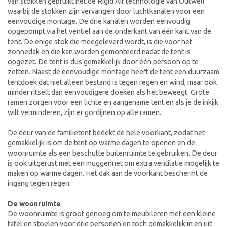
van stokken gebruikt het de Rigid Air technologie van Outwell
waarbij de stokken zijn vervangen door luchtkanalen voor een
eenvoudige montage. De drie kanalen worden eenvoudig
opgepompt via het ventiel aan de onderkant van één kant van de
tent. De enige stok die meegeleverd wordt, is die voor het
zonnedak en die kan worden gemonteerd nadat de tent is
opgezet. De tent is dus gemakkelijk door één persoon op te
zetten. Naast de eenvoudige montage heeft de tent een duurzaam
tentdoek dat niet alleen bestand is tegen regen en wind, maar ook
minder ritselt dan eenvoudigere doeken als het beweegt. Grote
ramen zorgen voor een lichte en aangename tent en als je de inkijk
wilt verminderen, zijn er gordijnen op alle ramen.
De deur van de familietent bedekt de hele voorkant, zodat het
gemakkelijk is om de tent op warme dagen te openen en de
woonruimte als een beschutte buitenruimte te gebruiken. De deur
is ook uitgerust met een muggennet om extra ventilatie mogelijk te
maken op warme dagen. Het dak aan de voorkant beschermt de
ingang tegen regen.
De woonruimte
De woonruimte is groot genoeg om te meubileren met een kleine
tafel en stoelen voor drie personen en toch gemakkelijk in en uit