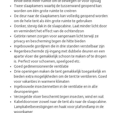
einde biedt meer ruimte om te bewegen of voor opslag
Twee slaapkamers waarbij de tussenwand geopend kan
worden om één grote ruimte te creëren
De deur naar de slaapkamers kan volledig geopend worden
om de hele tent als één grote ruimte te gebruiken
Donker, stevig dak in de slaapcabine. Laat minder licht door
en vermindert het effect van de ochtendzon
Getinte ramen zorgen voor aangenaam licht terwijl ze
privacy en bescherming tegen de hitte bieden
Ingebouwde gordijnen die in drie standen verstelbaar zijn
Regenbeschermde zij-ingang met dubbele deuren en een
aparte vloer die gemakkelijk schoon te maken of te drogen
is. Perfect voor schoenen, speelgoed etc.
Goed gedimensioneerde ventilatie
Drie openingen maken de tent gemakkelijk toegankelijk en
bieden extra mogelijkheden om de tent te ventileren. Goed
voor vakanties in warmere klimaten
Ingebouwde insectennetten in de ventilatie en in alle
deuropeningen
Verzegelde vloer beschermt tegen insecten, wind en vuil
Kabeldoorvoer zowel naar de tent als naar de slaapcabine.
Lampkabelbevestigingen en haak voor plafondlamp in de
woonkamer