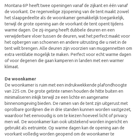
Montana 6P heeft twee openingen vanaf de zijkant en één vanaf
de voorkant. De regenveilige zijopening van de tent maakt zowel
het slaapgedeelte als de woonkamer gemakkelijk toegankelijk,
terwijl de grote opening aan de voorkant de tent opent tijdens
warme dagen. De zij-ingang heeft dubbele deuren en een
verwijderbare vloer tussen de deuren, wat het perfect maakt voor
het opbergen van schoenen en andere uitrusting die u niet in de
tent wilt brengen. Alle deuren zijn voorzien van muggennetten om
extra ventilatie mogelijk te maken. Perfect voor echt warme dagen
of voor degenen die gaan kamperen in landen met een warmer
klimaat.
De woonkamer
De woonkamer is ruim met een indrukwekkende plafondhoogte
van 225 cm. De grote getinte ramen houden de hitte buiten en
minimaliseren inkijk terwijl ze een lichte en aangename
binnenomgeving bieden. De ramen van de tent zijn uitgerust met
oprolbare gordijnen die in drie standen kunnen worden vastgezet,
waardoor het eenvoudig is om te kiezen hoeveel licht of privacy
men wil. De woonkamer kan ook uitstekend worden ingericht en
gebruikt als eetruimte. Op warme dagen kan de opening aan de
voorkant volledig worden geopend om de woonkamer te