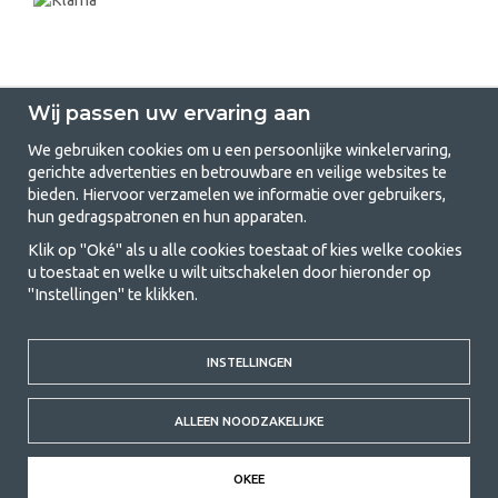
Wij passen uw ervaring aan
We gebruiken cookies om u een persoonlijke winkelervaring,
gerichte advertenties en betrouwbare en veilige websites te
GetCamping.nl - Jouw winkel voor
bieden. Hiervoor verzamelen we informatie over gebruikers,
hun gedragspatronen en hun apparaten.
kamperen en buitenleven
Klik op "Oké" als u alle cookies toestaat of kies welke cookies
Kamperen kan een levensstijl zijn of een manier om het gezin samen te
u toestaat en welke u wilt uitschakelen door hieronder op
brengen voor een gezamenlijk avontuur. Welke categorie je ook kiest,
"Instellingen" te klikken.
bij ons vind je alles wat je nodig hebt aan kampeeraccessoires. Wij
vinden dat kamperen betaalbaar moet zijn voor iedereen, en daarom
bieden wij zeer scherpe prijzen voor familietenten, caravanluifels en alle
INSTELLINGEN
andere uitrusting voor kamperen en buitenleven. Ons doel is om in elke
prijsklasse de beste kampeeruitrusting te leveren wat betreft kwaliteit
en functionaliteit. Neem gerust contact met ons op als je iets mist of
ALLEEN NOODZAKELIJKE
meer wilt weten.
© 2020 GetCamping. All rights reserved.
OKEE