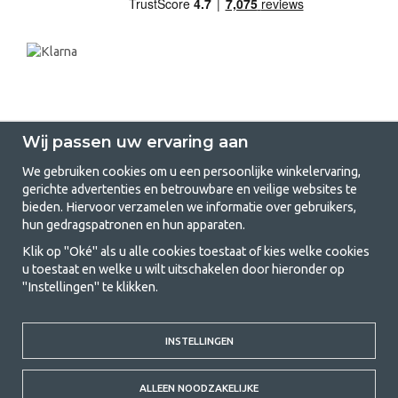
Wij passen uw ervaring aan
We gebruiken cookies om u een persoonlijke winkelervaring,
gerichte advertenties en betrouwbare en veilige websites te
GetCamping.nl - Jouw winkel voor
bieden. Hiervoor verzamelen we informatie over gebruikers,
hun gedragspatronen en hun apparaten.
kamperen en buitenleven
Klik op "Oké" als u alle cookies toestaat of kies welke cookies
Kamperen kan een levensstijl zijn of een manier om het gezin samen te
u toestaat en welke u wilt uitschakelen door hieronder op
brengen voor een gezamenlijk avontuur. Welke categorie je ook kiest,
"Instellingen" te klikken.
bij ons vind je alles wat je nodig hebt aan kampeeraccessoires. Wij
vinden dat kamperen betaalbaar moet zijn voor iedereen, en daarom
bieden wij zeer scherpe prijzen voor familietenten, caravanluifels en alle
INSTELLINGEN
andere uitrusting voor kamperen en buitenleven. Ons doel is om in elke
prijsklasse de beste kampeeruitrusting te leveren wat betreft kwaliteit
en functionaliteit. Neem gerust contact met ons op als je iets mist of
ALLEEN NOODZAKELIJKE
meer wilt weten.