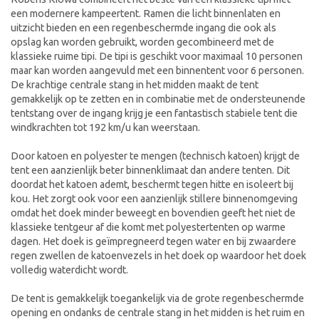
een modernere kampeertent. Ramen die licht binnenlaten en
uitzicht bieden en een regenbeschermde ingang die ook als
opslag kan worden gebruikt, worden gecombineerd met de
klassieke ruime tipi. De tipi is geschikt voor maximaal 10 personen
maar kan worden aangevuld met een binnentent voor 6 personen.
De krachtige centrale stang in het midden maakt de tent
gemakkelijk op te zetten en in combinatie met de ondersteunende
tentstang over de ingang krijg je een fantastisch stabiele tent die
windkrachten tot 192 km/u kan weerstaan.
Door katoen en polyester te mengen (technisch katoen) krijgt de
tent een aanzienlijk beter binnenklimaat dan andere tenten. Dit
doordat het katoen ademt, beschermt tegen hitte en isoleert bij
kou. Het zorgt ook voor een aanzienlijk stillere binnenomgeving
omdat het doek minder beweegt en bovendien geeft het niet de
klassieke tentgeur af die komt met polyestertenten op warme
dagen. Het doek is geïmpregneerd tegen water en bij zwaardere
regen zwellen de katoenvezels in het doek op waardoor het doek
volledig waterdicht wordt.
De tent is gemakkelijk toegankelijk via de grote regenbeschermde
opening en ondanks de centrale stang in het midden is het ruim en