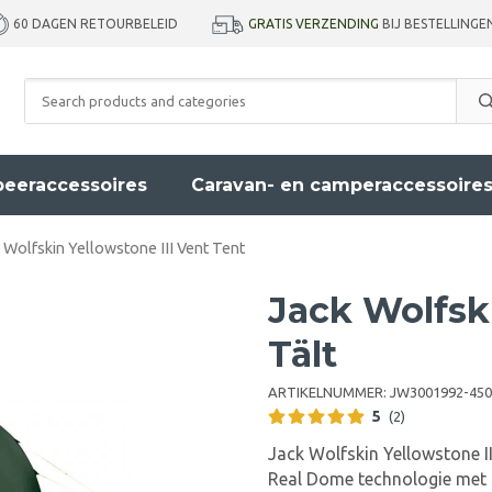
GRATIS VERZENDING
BIJ BESTELLINGE
60 DAGEN RETOURBELEID
eeraccessoires
Caravan- en camperaccessoire
 Wolfskin Yellowstone III Vent Tent
Jack Wolfski
Tält
ARTIKELNUMMER:
JW3001992-450
5
(2)
Jack Wolfskin Yellowstone II
Real Dome technologie met 