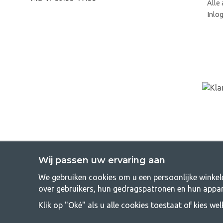
Alle 
Inlo
Wij passen uw ervaring aan
We gebruiken cookies om u een persoonlijke winkele
GetCampi
over gebruikers, hun gedragspatronen en hun appar
Kamperen kan een levensstijl zijn of een manier om het gezin sam
Klik op "Oké" als u alle cookies toestaat of kies we
vinden dat kamperen betaalbaar moet zijn voor iedereen, en daaro
elke prijsklasse de beste kampeeruitrustin