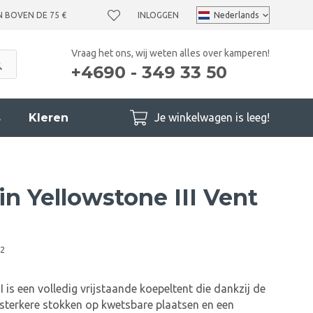
N BOVEN DE 75 €
INLOGGEN
Vraag het ons, wij weten alles over kamperen!
+4690 - 349 33 50
s
Kleren
Je winkelwagen is leeg!
n Yellowstone III Vent
2
I is een volledig vrijstaande koepeltent die dankzij de
sterkere stokken op kwetsbare plaatsen en een