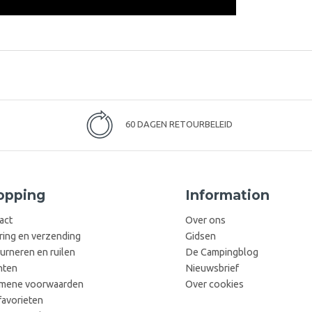
60 DAGEN RETOURBELEID
opping
Information
act
Over ons
ring en verzending
Gidsen
urneren en ruilen
De Campingblog
hten
Nieuwsbrief
mene voorwaarden
Over cookies
favorieten