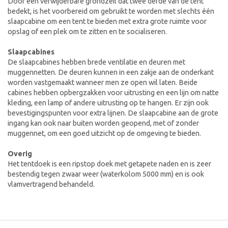
Door een verwijderbare grondzeil dat twee derde van de tent
bedekt, is het voorbereid om gebruikt te worden met slechts één
slaapcabine om een tent te bieden met extra grote ruimte voor
opslag of een plek om te zitten en te socialiseren.
Slaapcabines
De slaapcabines hebben brede ventilatie en deuren met
muggennetten. De deuren kunnen in een zakje aan de onderkant
worden vastgemaakt wanneer men ze open wil laten. Beide
cabines hebben opbergzakken voor uitrusting en een lijn om natte
kleding, een lamp of andere uitrusting op te hangen. Er zijn ook
bevestigingspunten voor extra lijnen. De slaapcabine aan de grote
ingang kan ook naar buiten worden geopend, met of zonder
muggennet, om een goed uitzicht op de omgeving te bieden.
Overig
Het tentdoek is een ripstop doek met getapete naden en is zeer
bestendig tegen zwaar weer (waterkolom 5000 mm) en is ook
vlamvertragend behandeld.