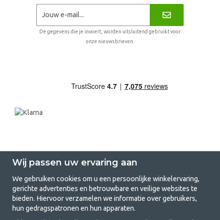
De gegevens die je invoert, worden uitsluitend gebruikt voor
onze nieuwsbrieven.
Wij passen uw ervaring aan
We gebruiken cookies om u een persoonlijke winkelervaring,
gerichte advertenties en betrouwbare en veilige websites te
GetCamping.nl - Jouw winkel voor
bieden. Hiervoor verzamelen we informatie over gebruikers,
hun gedragspatronen en hun apparaten.
kamperen en buitenleven