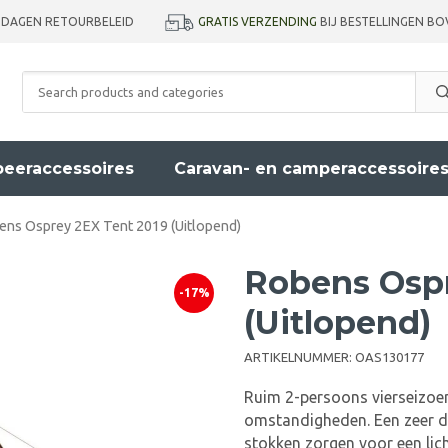
GRATIS VERZENDING
BIJ BESTELLINGEN BO
 DAGEN RETOURBELEID
eeraccessoires
Caravan- en camperaccessoire
ns Osprey 2EX Tent 2019 (Uitlopend)
Robens Ospr
-17%
(Uitlopend)
ARTIKELNUMMER:
OAS130177
Ruim 2-persoons vierseizoe
omstandigheden. Een zeer d
stokken zorgen voor een lich