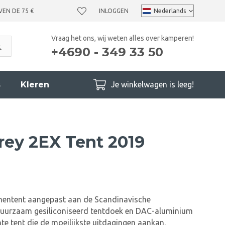
VEN DE 75 €
INLOGGEN
Vraag het ons, wij weten alles over kamperen!
+4690 - 349 33 50
s
Kleren
Je winkelwagen is leeg!
ey 2EX Tent 2019
nentent aangepast aan de Scandinavische
uurzaam gesiliconiseerd tentdoek en DAC-aluminium
te tent die de moeilijkste uitdagingen aankan.