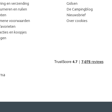
ring en verzending
Gidsen
urneren en ruilen
De Campingblog
hten
Nieuwsbrief
mene voorwaarden
Over cookies
favorieten
acties en koopjes
ggen