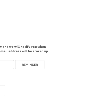
w and we will notify you when
-mail address will be stored up
REMINDER