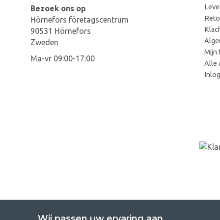
Leve
Bezoek ons op
Reto
Hörnefors företagscentrum
Klac
90531 Hörnefors
Alge
Zweden
Mijn 
Ma-vr 09:00-17:00
Alle 
Inlo
Wij passen uw ervaring aan