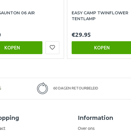
SAUNTON 06 AIR
EASY CAMP TWINFLOWER
TENTLAMP
0
€29.95
KOPEN
KOPEN
G
60 DAGEN RETOURBELEID
opping
Information
act
Over ons