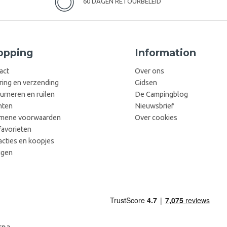
60 DAGEN RETOURBELEID
opping
Information
act
Over ons
ring en verzending
Gidsen
urneren en ruilen
De Campingblog
hten
Nieuwsbrief
mene voorwaarden
Over cookies
favorieten
acties en koopjes
ggen