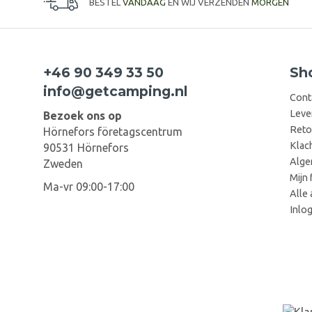
BESTEL
VANDAAG
EN WIJ VERZENDEN
MORGEN
+46 90 349 33 50
Sh
info@getcamping.nl
Cont
Leve
Bezoek ons op
Reto
Hörnefors företagscentrum
Klac
90531 Hörnefors
Alge
Zweden
Mijn 
Ma-vr 09:00-17:00
Alle 
Inlo