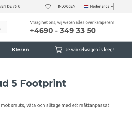
VEN DE 75 €
INLOGGEN
Vraag het ons, wij weten alles over kamperen!
+4690 - 349 33 50
s
Kleren
Je winkelwagen is leeg!
ud 5 Footprint
5 mot smuts, väta och slitage med ett måttanpassat