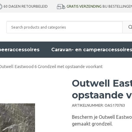
GRATIS VERZENDING
BIJ BESTELLINGE
60 DAGEN RETOURBELEID
eeraccessoires
Caravan- en camperaccessoire
Outwell Eastwood 6 Grondzeil met opstaande voorkant
Outwell Eas
opstaande 
ARTIKELNUMMER:
OAS170763
Bescherm je Outwell Eastwoo
gemaakt grondzeil.