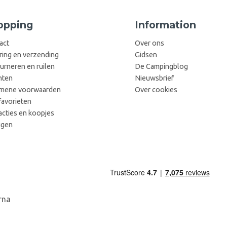
opping
Information
act
Over ons
ring en verzending
Gidsen
urneren en ruilen
De Campingblog
hten
Nieuwsbrief
mene voorwaarden
Over cookies
favorieten
acties en koopjes
ggen