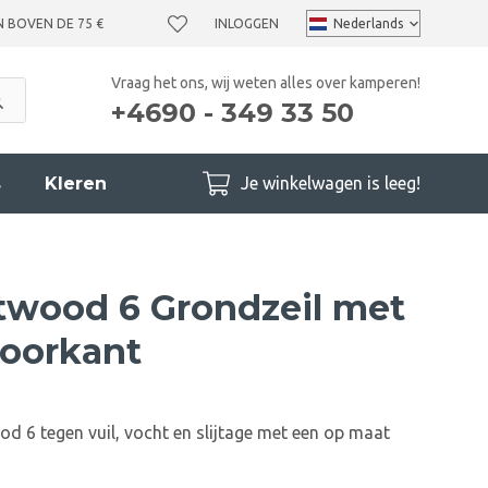
N BOVEN DE 75 €
INLOGGEN
Vraag het ons, wij weten alles over kamperen!
+4690 - 349 33 50
s
Kleren
Je winkelwagen is leeg!
twood 6 Grondzeil met
voorkant
d 6 tegen vuil, vocht en slijtage met een op maat