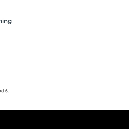
ming
od 6.