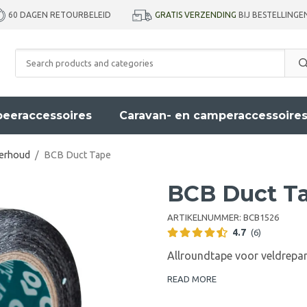
GRATIS VERZENDING
BIJ BESTELLINGE
60 DAGEN RETOURBELEID
eeraccessoires
Caravan- en camperaccessoire
derhoud
/
BCB Duct Tape
BCB Duct T
ARTIKELNUMMER:
BCB1526
4.7
(6)
Allroundtape voor veldrepar
READ MORE