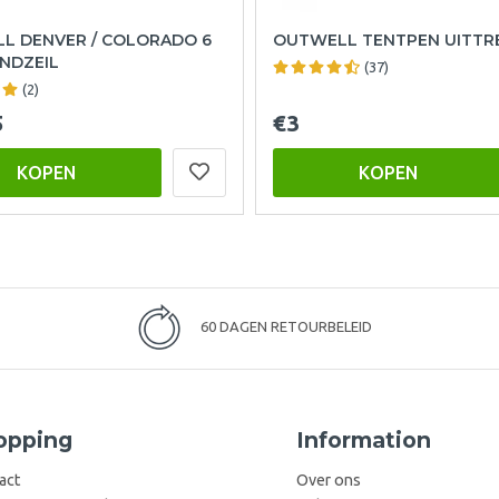
L DENVER / COLORADO 6
OUTWELL TENTPEN UITTR
NDZEIL
(37)
(2)
5
€3
KOPEN
KOPEN
60 DAGEN RETOURBELEID
opping
Information
act
Over ons