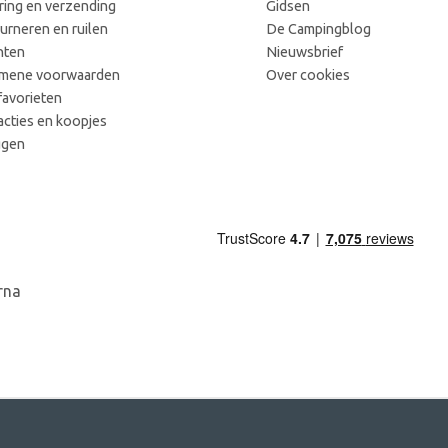
ring en verzending
Gidsen
urneren en ruilen
De Campingblog
hten
Nieuwsbrief
mene voorwaarden
Over cookies
favorieten
acties en koopjes
ggen