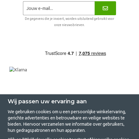
De gegevens die je invoert, worden uitsluitend gebruikt voor
onze nieuwsbrieven.
Wij passen uw ervaring aan
We gebruiken cookies om u een persoonlijke winkelervaring,
gerichte advertenties en betrouwbare en veilige websites te
GetCamping.nl - Jouw winkel voor
bieden. Hiervoor verzamelen we informatie over gebruikers,
hun gedragspatronen en hun apparaten.
kamperen en buitenleven